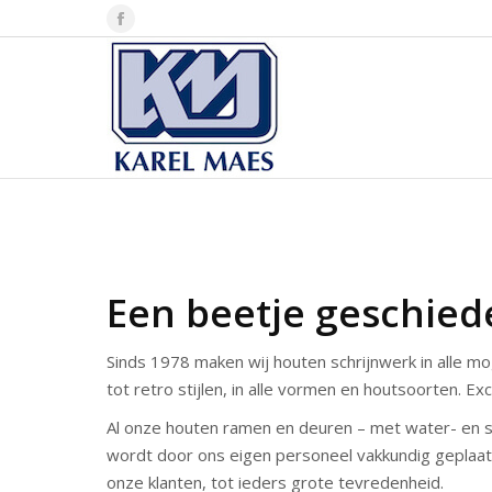
Facebook
page
opens
in
new
window
Een beetje geschied
Sinds 1978 maken wij houten schrijnwerk in alle mo
tot retro stijlen, in alle vormen en houtsoorten. Excl
Al onze houten ramen en deuren – met water- en st
wordt door ons eigen personeel vakkundig geplaatst
onze klanten, tot ieders grote tevredenheid.