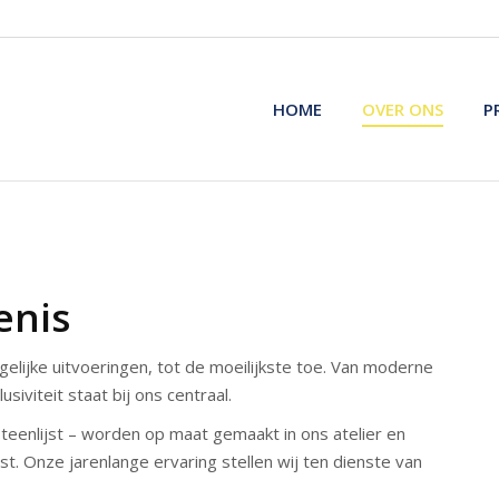
HOME
OVER ONS
P
HOME
OVER ONS
P
enis
gelijke uitvoeringen, tot de moeilijkste toe. Van moderne
usiviteit staat bij ons centraal.
eenlijst – worden op maat gemaakt in ons atelier en
. Onze jarenlange ervaring stellen wij ten dienste van