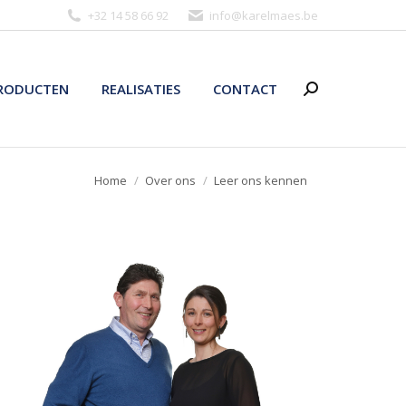
+32 14 58 66 92
eb.seamlerak@ofni
RODUCTEN
REALISATIES
CONTACT
Zoeken:
RODUCTEN
REALISATIES
CONTACT
Zoeken:
Je bent hier:
Home
Over ons
Leer ons kennen