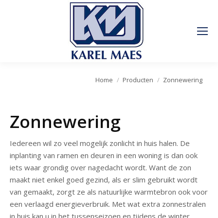
Je bent hier:
Home
Producten
Zonnewering
Zonnewering
Iedereen wil zo veel mogelijk zonlicht in huis halen. De
inplanting van ramen en deuren in een woning is dan ook
iets waar grondig over nagedacht wordt. Want de zon
maakt niet enkel goed gezind, als er slim gebruikt wordt
van gemaakt, zorgt ze als natuurlijke warmtebron ook voor
een
verlaagd energieverbruik
. Met wat extra zonnestralen
in huis kan u in het tussenseizoen en tijdens de winter