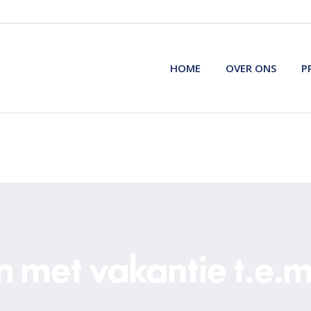
HOME
OVER ONS
P
HOME
OVER ONS
P