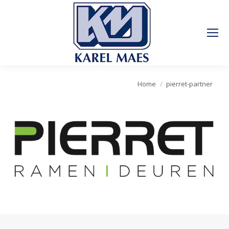
Je bent hier:
Home
pierret-partner