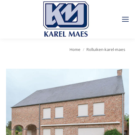
Je bent hier:
Home
Rolluiken-karel-maes