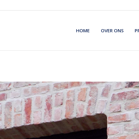
HOME
OVER ONS
P
HOME
OVER ONS
P